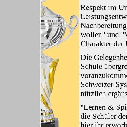
Respekt im Um
Leistungsentw
Nachbereitung
wollen" und "V
Charakter der
Die Gelegenhei
Schule übergr
voranzukommen
Schweizer-Sys
nützlich ergän
"Lernen & Spi
die Schüler de
hier ihr erwor