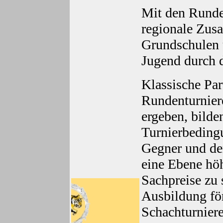
Mit den Runden
regionale Zu
Grundschulen 
Jugend durch d
Klassische Par
Rundenturnier
ergeben, bilde
Turnierbeding
Gegner und der
eine Ebene hö
Sachpreise zu s
Ausbildung för
Schachturnier