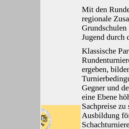
Mit den Runden
regionale Zu
Grundschulen 
Jugend durch d
Klassische Par
Rundenturnier
ergeben, bilde
Turnierbeding
Gegner und der
eine Ebene hö
Sachpreise zu s
Ausbildung för
Schachturnier