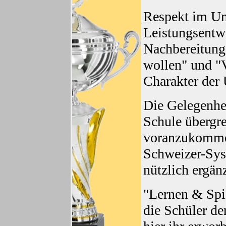
Respekt im Um
Leistungsentw
Nachbereitung
wollen" und "V
Charakter der
Die Gelegenhei
Schule übergr
voranzukommen
Schweizer-Sys
nützlich ergän
"Lernen & Spi
die Schüler de